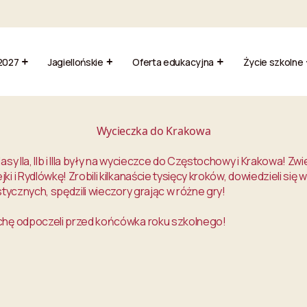
2027
Jagiellońskie
Oferta edukacyjna
Życie szkolne
Wycieczka do Krakowa
sy IIa, IIb i IIIa były na wycieczce do Częstochowy i Krakowa! Zwi
i i Rydlówkę! Zrobili kilkanaście tysięcy kroków, dowiedzieli się 
stycznych, spędzili wieczory grając w różne gry!
chę odpoczeli przed końcówka roku szkolnego!