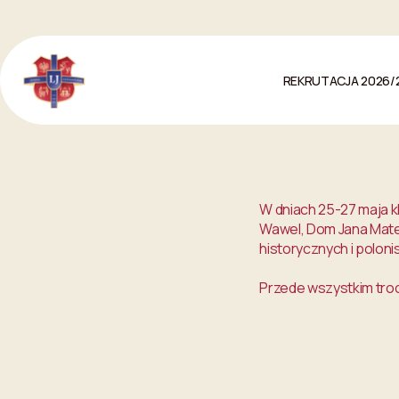
Przejdź do treści
REKRUTACJA 2026/
W dniach 25-27 maja kla
Wawel, Dom Jana Matejk
historycznych i poloni
Przede wszystkim tro