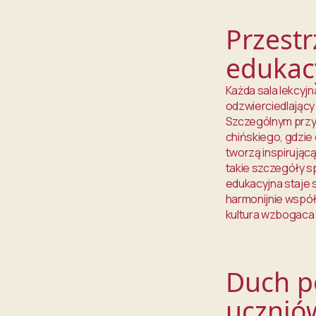
Przest
edukac
Każda sala lekcyj
odzwierciedlający
Szczególnym przyk
chińskiego, gdzie
tworzą inspirując
takie szczegóły s
edukacyjna staje s
harmonijnie współ
kultura wzbogaca s
Duch p
ucznió