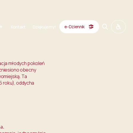
e-Dziennik
Kontakt
Dziękujemy!
kacja młodych pokoleń
wzniesiono obecny
womiejską. Ta
5 roku), oddycha
a.