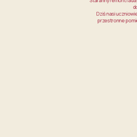
Staranny remont i ad
d
Dziś nasi uczniowi
przestronne pomie