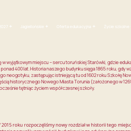
2027
Jagiellońskie
Oferta edukacyjna
Życie szkolne
ię w wyjątkowym miejscu – sercu toruńskiej Starówki, gdzie edu
 ponad 400 lat. Historia naszego budynku sięga 1865 roku, gdy 
go neogotyku, zastępując istniejącą tu od 1602 roku Szkołę No
zęścią historycznego Nowego Miasta Torunia (założonego w 126
ednocześnie tętniąc życiem współczesnej szkoły.
 2015 roku rozpoczęliśmy nowy rozdział w historii tego miejsc