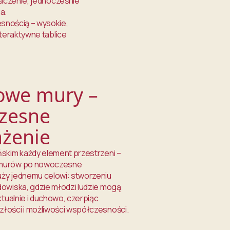
aczenie, jednocześnie
a.
esnością – wysokie,
teraktywne tablice
owe mury –
zesne
żenie
ńskim każdy element przestrzeni –
murów po nowoczesne
ży jednemu celowi: stworzeniu
dowiska, gdzie młodzi ludzie mogą
ektualnie i duchowo, czerpiąc
łości i możliwości współczesności.