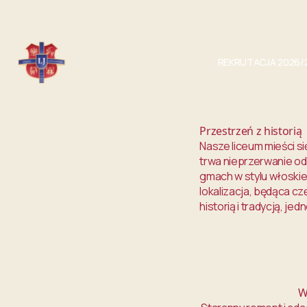
Przejdź do treści
REKRUTACJA 2026/
Przestrzeń z historią
Nasze liceum mieści s
trwa nieprzerwanie od
gmach w stylu włoskie
lokalizacja, będąca c
historią i tradycją, j
W