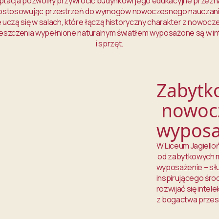
aptacja pozwoliły przywrócić budynkowi jego edukacyjne przezn
ostosowując przestrzeń do wymogów nowoczesnego nauczani
e uczą się w salach, które łączą historyczny charakter z nowocz
szczenia wypełnione naturalnym światłem wyposażone są w in
i sprzęt.
Zabytk
nowoc
wyposa
W Liceum Jagiello
od zabytkowych 
wyposażenie – słu
inspirującego śro
rozwijać się intel
z bogactwa przesz