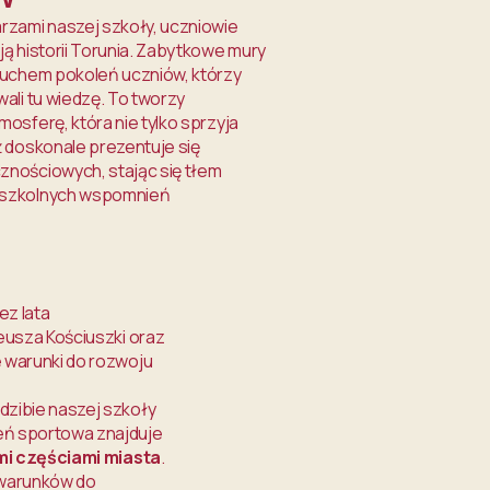
rzami naszej szkoły, uczniowie
ją historii Torunia. Zabytkowe mury
duchem pokoleń uczniów, którzy
ali tu wiedzę. To tworzy
osferę, która nie tylko sprzyja
ż doskonale prezentuje się
nościowych, stając się tłem
 szkolnych wspomnień
ez lata
eusza Kościuszki oraz
 warunki do rozwoju
edzibie naszej szkoły
eń sportowa znajduje
mi częściami miasta
.
 warunków do