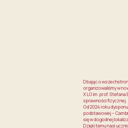
Dbając o wszechstron
organizowaliśmy w now
X LO im. prof. Stefan
sprawności fizycznej.
Od 2024 roku dysponu
podstawowej – Cambri
się w dogodnej lokaliz
Dzięki temu nasi ucz