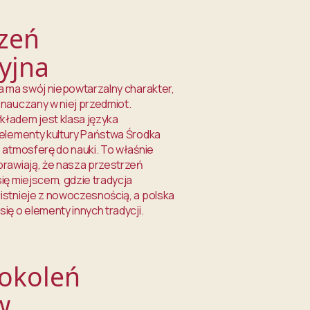
rzeń
yjna
na ma swój niepowtarzalny charakter,
 nauczany w niej przedmiot.
ładem jest klasa języka
 elementy kultury Państwa Środka
ą atmosferę do nauki. To właśnie
prawiają, że nasza przestrzeń
ię miejscem, gdzie tradycja
istnieje z nowoczesnością, a polska
ię o elementy innych tradycji.
okoleń
w