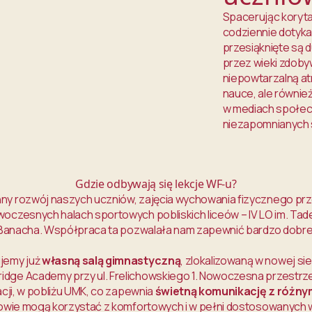
Spacerując koryta
codziennie dotyka
przesiąknięte są 
przez wieki zdobyw
niepowtarzalną atm
nauce, ale równie
w mediach społecz
niezapomnianych
Gdzie odbywają się lekcje WF-u?
ny rozwój naszych uczniów, zajęcia wychowania fizycznego prz
oczesnych halach sportowych pobliskich liceów – IV LO im. Tad
a Banacha. Współpraca ta pozwalała nam zapewnić bardzo dobre
jemy już
własną salą gimnastyczną
, zlokalizowaną w nowej si
dge Academy przy ul. Frelichowskiego 1. Nowoczesna przestrz
acji, w pobliżu UMK, co zapewnia
świetną komunikację z różny
niowie mogą korzystać z komfortowych i w pełni dostosowanych