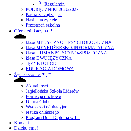
Regulamin
PODRĘCZNIKI 2026/2027
Kadra zarządzająca
Nasi nauczyciele
Przestrzeń szkolna
Oferta edukacyjna
klasa MEDYCZNO – PSYCHOLOGICZNA
klasa MENEDŻERSKO-INFORMATYCZNA
klasa HUMANISTYCZNO-SPOŁECZNA
klasa DWUJĘZYCZNA
JĘZYKI OBCE
EDUKACJA DOMOWA
Życie szkolne
Aktualności
Jagiellońska Szkoła Liderów
Formacja duchowa
Drama Club
Wycieczki edukacyjne
Nauka chińskiego
Program Dual Diploma w LJ
Kontakt
Dziękujemy!