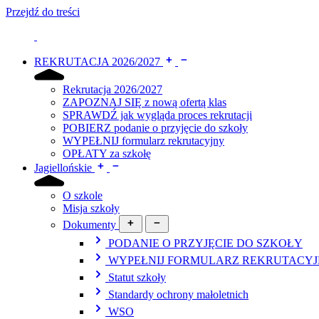
Przejdź do treści
REKRUTACJA 2026/2027
Rekrutacja 2026/2027
ZAPOZNAJ SIĘ z nową ofertą klas
SPRAWDŹ jak wygląda proces rekrutacji
POBIERZ podanie o przyjęcie do szkoły
WYPEŁNIJ formularz rekrutacyjny
OPŁATY za szkołę
Jagiellońskie
O szkole
Misja szkoły
Dokumenty
PODANIE O PRZYJĘCIE DO SZKOŁY
WYPEŁNIJ FORMULARZ REKRUTACY
Statut szkoły
Standardy ochrony małoletnich
WSO