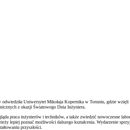
ów odwiedziła Uniwersytet Mikołaja Kopernika w Toruniu, gdzie wzię
icznych z okazji
Światowego Dnia Inżyniera
.
ląda praca inżynierów i techników, a także zwiedzić nowoczesne labo
eży lepiej poznać możliwości dalszego kształcenia. Wydarzenie sprzyj
ałtowaniu przyszłości.