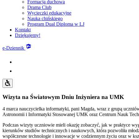
Formacja duchowa
Drama Club
Wycieczki edukacyjne
Nauka chińskiego
Program Dual Diploma w LJ
Kontakt
Dziękujemy!
e-Dziennik
Wizyta na Światowym Dniu Inżyniera na UMK
4 marca nauczycielka informatyki, pani Magda, wraz z grupą uczni
Astronomii i Informatyki Stosowanej UMK
oraz Centrum Nauk Techn
Podczas wizyty uczniowie mieli okazję zobaczyć, jak w praktyce wyg
kierunków studiów technicznych i naukowych, która pozwoliła młodzi
współczesne technologie i innowacje w codziennym życiu oraz w kszt