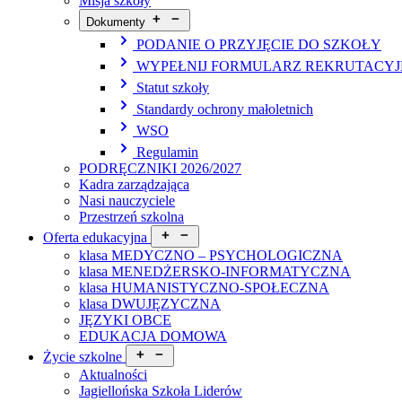
Misja szkoły
Dokumenty
PODANIE O PRZYJĘCIE DO SZKOŁY
WYPEŁNIJ FORMULARZ REKRUTACY
Statut szkoły
Standardy ochrony małoletnich
WSO
Regulamin
PODRĘCZNIKI 2026/2027
Kadra zarządzająca
Nasi nauczyciele
Przestrzeń szkolna
Oferta edukacyjna
klasa MEDYCZNO – PSYCHOLOGICZNA
klasa MENEDŻERSKO-INFORMATYCZNA
klasa HUMANISTYCZNO-SPOŁECZNA
klasa DWUJĘZYCZNA
JĘZYKI OBCE
EDUKACJA DOMOWA
Życie szkolne
Aktualności
Jagiellońska Szkoła Liderów