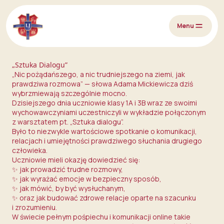
Przejdź do treści
Menu
„Sztuka Dialogu”
„Nic pożądańszego, a nic trudniejszego na ziemi, jak
prawdziwa rozmowa” — słowa Adama Mickiewicza dziś
wybrzmiewają szczególnie mocno.
Dzisiejszego dnia uczniowie klasy 1A i 3B wraz ze swoimi
wychowawczyniami uczestniczyli w wykładzie połączonym
z warsztatem pt. „Sztuka dialogu”.
Było to niezwykle wartościowe spotkanie o komunikacji,
relacjach i umiejętności prawdziwego słuchania drugiego
człowieka.
Uczniowie mieli okazję dowiedzieć się:
✨ jak prowadzić trudne rozmowy,
✨ jak wyrażać emocje w bezpieczny sposób,
✨ jak mówić, by być wysłuchanym,
✨ oraz jak budować zdrowe relacje oparte na szacunku
i zrozumieniu.
W świecie pełnym pośpiechu i komunikacji online takie