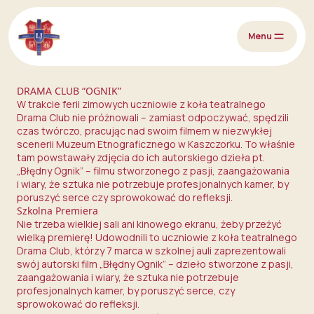
Przejdź do treści
Menu
DRAMA CLUB
“OGNIK”
W trakcie ferii zimowych uczniowie z koła teatralnego
Drama Club nie próżnowali – zamiast odpoczywać, spędzili
czas twórczo, pracując nad swoim filmem w niezwykłej
scenerii Muzeum Etnograficznego w Kaszczorku. To właśnie
tam powstawały zdjęcia do ich autorskiego dzieła pt.
„Błędny Ognik” – filmu stworzonego z pasji, zaangażowania
i wiary, że sztuka nie potrzebuje profesjonalnych kamer, by
poruszyć serce czy sprowokować do refleksji.
Szkolna Premiera
Nie trzeba wielkiej sali ani kinowego ekranu, żeby przeżyć
wielką premierę! Udowodnili to uczniowie z koła teatralnego
Drama Club, którzy 7 marca w szkolnej auli zaprezentowali
swój autorski film „Błędny Ognik” – dzieło stworzone z pasji,
zaangażowania i wiary, że sztuka nie potrzebuje
profesjonalnych kamer, by poruszyć serce, czy
sprowokować do refleksji.