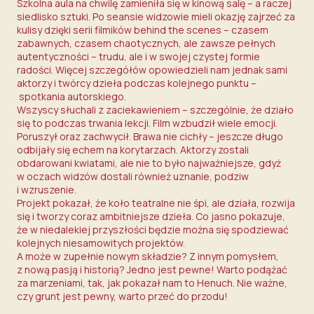
Szkolna aula na chwilę zamieniła się w kinową salę – a raczej
siedlisko sztuki. Po seansie widzowie mieli okazję zajrzeć za
kulisy dzięki serii filmików behind the scenes – czasem
zabawnych, czasem chaotycznych, ale zawsze pełnych
autentyczności – trudu, ale i w swojej czystej formie
radości. Więcej szczegółów opowiedzieli nam jednak sami
aktorzy i twórcy dzieła podczas kolejnego punktu –
spotkania autorskiego.
Wszyscy słuchali z zaciekawieniem – szczególnie, że działo
się to podczas trwania lekcji. Film wzbudził wiele emocji.
Poruszył oraz zachwycił. Brawa nie cichły – jeszcze długo
odbijały się echem na korytarzach. Aktorzy zostali
obdarowani kwiatami, ale nie to było najważniejsze, gdyż
w oczach widzów dostali również uznanie, podziw
i wzruszenie.
Projekt pokazał, że koło teatralne nie śpi, ale działa, rozwija
się i tworzy coraz ambitniejsze dzieła. Co jasno pokazuje,
że w niedalekiej przyszłości będzie można się spodziewać
kolejnych niesamowitych projektów.
A może w zupełnie nowym składzie? Z innym pomysłem,
z nową pasją i historią? Jedno jest pewne! Warto podążać
za marzeniami, tak, jak pokazał nam to Henuch. Nie ważne,
czy grunt jest pewny, warto przeć do przodu!