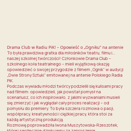
Drama Club w Radiu PiK! – Opowieść o „Ogniku” na antenie
To była prawdziwa gratka dla miłośników teatru, filmu i…
naszej szkolnej twórczości! Członkowie Drama Club –
szkolnego koła teatralnego – mieli wyjątkową okazję
opowiedzieć o swojej przygodzie z filmem „Ognik” w audycji
„Dwie Strony Sztuki” emitowanej na antenie Polskiego Radia
PiK.
Podczas wywiadu młodzi twórcy podzielili się kulisami pracy
nad filmem: opowiedzieli, jak powstał pomysł na
scenariusz, co ich inspirowało, z jakimi wyzwaniami musieli
się zmierzyć i jak wyglądał cały proces realizacji – od
pomysłu do premiery. To była szczera rozmowa o pasji,
współpracy, kreatywności i ciężkiej pracy, która stoi za
każdą artystyczną produkcją.
Rozmowę poprowadziła Iwona Muszytowska-Rzeszotek,
której serdecznie dziękujemy za zaproszenie,