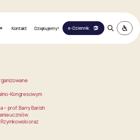
e-Dziennik
Kontakt
Dziękujemy!
zorganizowane
turalno-Kongresowym
– prof. Barry Barish
tania uczniów.
sz Rzymkowski oraz