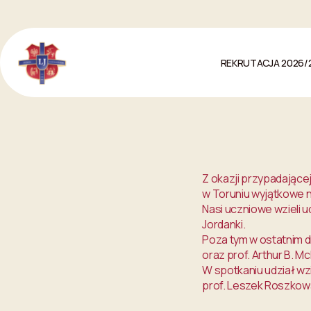
Przejdź do treści
REKRUTACJA 2026/
Z okazji przypadające
w Toruniu wyjątkowe n
Nasi uczniowe wzieli 
Jordanki.
Poza tym w ostatnim d
oraz prof. Arthur B. M
W spotkaniu udział wz
prof. Leszek Roszkows