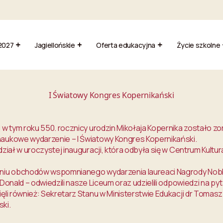
2027
Jagiellońskie
Oferta edukacyjna
Życie szkolne
I Światowy Kongres Kopernikański
j w tym roku 550. rocznicy urodzin Mikołaja Kopernika zostało 
aukowe wydarzenie – I Światowy Kongres Kopernikański.
udział w uroczystej inauguracji, która odbyła się w Centrum Kul
niu obchodów wspomnianego wydarzenia laureaci Nagrody Nobla 
cDonald – odwiedzili nasze Liceum oraz udzielili odpowiedzi na py
ięli również: Sekretarz Stanu w Ministerstwie Edukacji dr Toma
ki.