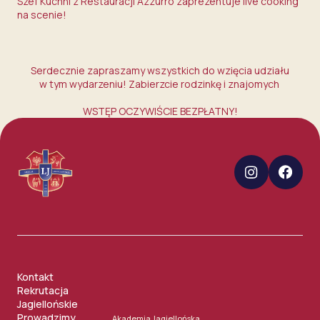
Szef Kuchni z Restauracji
Azzurro
zaprezentuje live cooking
na scenie!
Serdecznie zapraszamy wszystkich do wzięcia udziału
w tym wydarzeniu! Zabierzcie rodzinkę i znajomych
WSTĘP OCZYWIŚCIE BEZPŁATNY!
Kontakt
Rekrutacja
Jagiellońskie
Prowadzimy
Akademia Jagiellońska