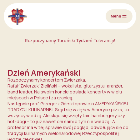
Przejdź do treści
Menu
Rozpoczynamy Toruński Tydzień Tolerancji!
Dzień Amerykański
Rozpoczynamy koncertem
Zwierzak
a.
Rafał 'Zwierzak’ Zieliński – wokalista, gitarzysta, aranżer,
band leader. Na swoim koncie posiada koncerty w wielu
miejscach w Polsce i za granicą.
Następnie prof.
Grzegorz Górski
opowie o AMERYKAŃSKIEJ
TRADYCJI KULINARNEJ. Skąd się wzięła w Ameryce pizza, to
wszyscy wiedzą. Ale skąd się wzięły tam hamburgery czy
hot-dogi – to już nawet oni sami o tym nie wiedzą. A
profesor ma w tej sprawie swój pogląd, odwołujący się do
tradycji kulinarnych wielonarodowej Rzeczypospolitej.
Będzie ciekawie!