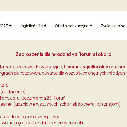
2027
Jagiellońskie
Oferta edukacyjna
Życie szkolne
Zaproszenie dla młodzieży z Torunia i okolic
zi na deszczowe dni wakacyjne,
Liceum Jagiellońskie
organizu
 grach planszowych, otwarte dla wszystkich chętnych młodych l
2025
 (codziennie)
lońskie, ul. Jęczmienna 23, Toruń
cealnej (uczniowie wszystkich szkół, absolwenci, ich znajomi)
ata kolekcja gier różnego typu
we napoje oraz słodkie i słone przekąski