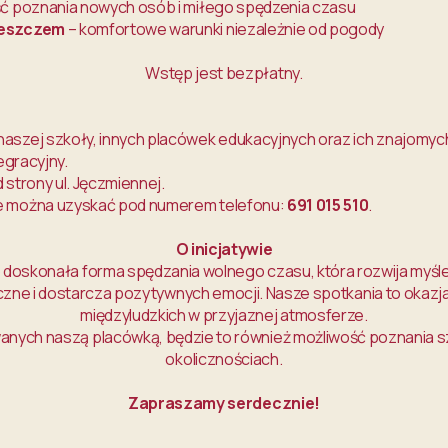
ć poznania nowych osób i miłego spędzenia czasu
deszczem
– komfortowe warunki niezależnie od pogody
Wstęp jest bezpłatny.
aszej szkoły, innych placówek edukacyjnych oraz ich znajomyc
egracyjny.
 strony ul. Jęczmiennej.
e można uzyskać pod numerem telefonu:
691 015 510
.
O inicjatywie
 doskonała forma spędzania wolnego czasu, która rozwija myśle
zne i dostarcza pozytywnych emocji. Nasze spotkania to okazj
międzyludzkich w przyjaznej atmosferze.
anych naszą placówką, będzie to również możliwość poznania s
okolicznościach.
Zapraszamy serdecznie!