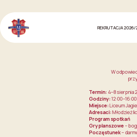
Przejdź do treści
REKRUTACJA 2026/
W odpowied
przy
Termin:
4–8 sierpnia 
Godziny:
12:00–16:00
Miejsce:
Liceum Jagiel
Adresaci:
Młodzież li
Program spotkań
Gry planszowe
– bog
Poczęstunek
– darmo