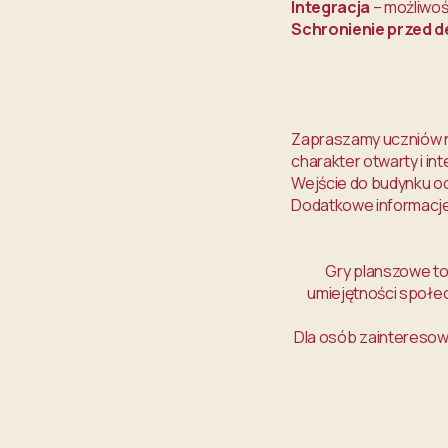
Integracja
– możliwoś
Schronienie przed 
Zapraszamy uczniów n
charakter otwarty i int
Wejście do budynku od
Dodatkowe informacj
Gry planszowe to
umiejętności społec
Dla osób zainteresow