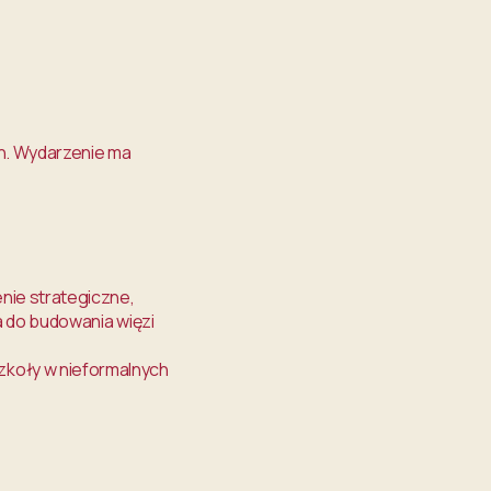
h. Wydarzenie ma
nie strategiczne,
a do budowania więzi
zkoły w nieformalnych