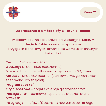
Przejdź do treści
Menu
Zaproszenie dla młodzieży z Torunia i okolic
W odpowiedzi na deszczowe dni wakacyjne,
Liceum
Jagiellońskie
organizuje spotkania
przy grach planszowych, otwarte dla wszystkich chętnych
młodych ludzi.
Termin:
4–8 sierpnia 2025
Godziny:
12:00–16:00 (codziennie)
Miejsce:
Liceum Jagiellońskie, ul. Jęczmienna 23, Toruń
Adresaci:
Młodzież licealnej (uczniowie wszystkich szkół,
absolwenci, ich znajomi)
Program spotkań
Gry planszowe
– bogata kolekcja gier różnego typu
Poczęstunek
– darmowe napoje oraz słodkie i słone
przekąski
Integracja
– możliwość poznania nowych osób i miłego